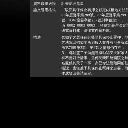
資料取得過程
計畫助理蒐集
論文引用格式
〈駁回具保停止羈押之裁定(板橋地方法
83年度聲字第289號、83年度聲字第299
號、83年度聲字第257號刑事裁定)〉，
[A_0002_0003_0003]，收錄於臺灣法實
研究資料庫，法律文件資料庫。
描述
鄧如雯之選任律師聲請具保停止羈押，
方法院以鄧如雯所犯殺人案件有刑事訴
法第76條第2款、第4款之情形仍存在；
又，鄧如雯二子尚無證據勘認受夫家家
有不善對待情事，且傳聞榮民總醫院之
名屍係其夭子一事，亦已命法警陪同前
指認，應無准予具保停止羈押之必要，
作成駁回聲請裁定。