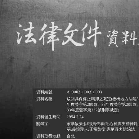
資料編號
A_0002_0003_0003
資料名稱
駁回具保停止羈押之裁定(板橋地方法院8
年度聲字第289號、83年度聲字第299號
83年度聲字第257號刑事裁定)
資料發生時間
1994.2.24
關鍵字
家暴殺夫;阻卻責任事由;心神喪失精神耗
弱;義憤殺人;正當防衛;家庭暴力防治法
資料取得地點
台北