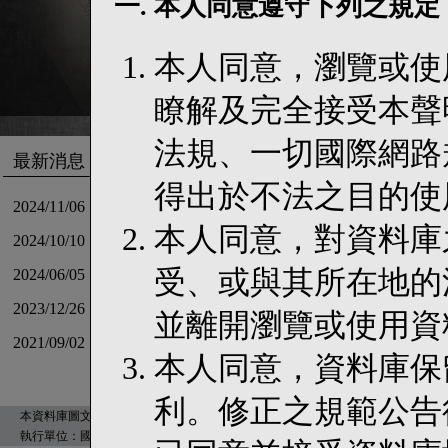
一. 本人同意遵守下列之規定
本人同意，瀏覽或使
瞭解及完全接受本聲
法規、一切國際網路
最新消息
得出於不法之目的使
2024/11/06
【公告】資料庫「資料檢視」功能補充說明
本人同意，對資料庫
2024/10/10
【公告】TaDELs 新官網上線囉
受、或與其所在地的
2024/06/05
【出刊】基礎法學與人權研究通訊第30期上線！
2023/12/26
《資料更新》「以我的族名呼喚我」訴訟文件上架!!
並離開瀏覽或使用資
2021/09/02
【出刊】基礎法學與人權研究通訊第24期上線！
本人同意，資料庫保
利。修正之規範公告
本資料庫圖文版權為國立臺灣大學所有©2008 Taiwan Database for Empirical Legal Studies, Nat
執行單位：國立臺灣大學法律學院 Designed by
國立臺灣大學數位人文研究中心
建