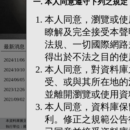
一. 本人同意遵守下列之規定
本人同意，瀏覽或使
瞭解及完全接受本聲
法規、一切國際網路
最新消息
得出於不法之目的使
2024/11/06
【公告】資料庫「資料檢視」功能補充說明
本人同意，對資料庫
2024/10/10
【公告】TaDELs 新官網上線囉
受、或與其所在地的
2024/06/05
【出刊】基礎法學與人權研究通訊第30期上線！
2023/12/26
《資料更新》「以我的族名呼喚我」訴訟文件上架!!
並離開瀏覽或使用資
2021/09/02
【出刊】基礎法學與人權研究通訊第24期上線！
本人同意，資料庫保
利。修正之規範公告
本資料庫圖文版權為國立臺灣大學所有©2008 Taiwan Database for Empirical Legal Studies, Nat
執行單位：國立臺灣大學法律學院 Designed by
國立臺灣大學數位人文研究中心
建