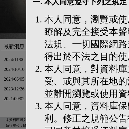
一. 本人同意遵守下列之規定
本人同意，瀏覽或使
瞭解及完全接受本聲
法規、一切國際網路
最新消息
得出於不法之目的使
2024/11/06
【公告】資料庫「資料檢視」功能補充說明
本人同意，對資料庫
2024/10/10
【公告】TaDELs 新官網上線囉
受、或與其所在地的
2024/06/05
【出刊】基礎法學與人權研究通訊第30期上線！
2023/12/26
《資料更新》「以我的族名呼喚我」訴訟文件上架!!
並離開瀏覽或使用資
2021/09/02
【出刊】基礎法學與人權研究通訊第24期上線！
本人同意，資料庫保
利。修正之規範公告
本資料庫圖文版權為國立臺灣大學所有©2008 Taiwan Database for Empirical Legal Studies, Nat
執行單位：國立臺灣大學法律學院 Designed by
國立臺灣大學數位人文研究中心
建