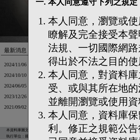
一. 本人同意遵守下列之規定
本人同意，瀏覽或使
瞭解及完全接受本聲
法規、一切國際網路
最新消息
得出於不法之目的使
2024/11/06
【公告】資料庫「資料檢視」功能補充說明
本人同意，對資料庫
2024/10/10
【公告】TaDELs 新官網上線囉
受、或與其所在地的
2024/06/05
【出刊】基礎法學與人權研究通訊第30期上線！
2023/12/26
《資料更新》「以我的族名呼喚我」訴訟文件上架!!
並離開瀏覽或使用資
2021/09/02
【出刊】基礎法學與人權研究通訊第24期上線！
本人同意，資料庫保
利。修正之規範公告
本資料庫圖文版權為國立臺灣大學所有©2008 Taiwan Database for Empirical Legal Studies, Nat
執行單位：國立臺灣大學法律學院 Designed by
國立臺灣大學數位人文研究中心
建